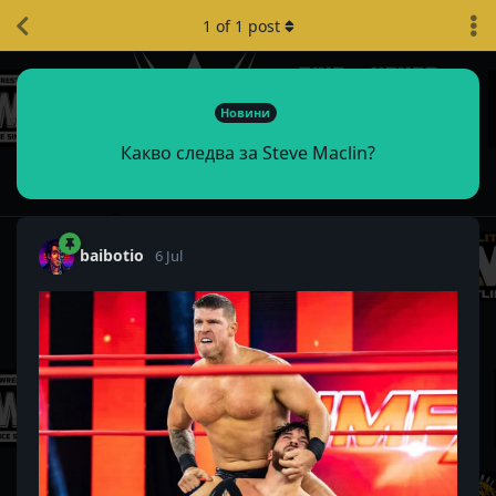
1
of
1
post
Новини
Какво следва за Steve Maclin?
baibotio
6 Jul