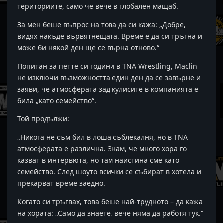
териториите, само че вече в глобален мащаб.
За мен беше въпрос на това да си кажа: „Добре,
видях накъде вървятнещата. Време е да си тръгна и
може би някой ден ще се върна отново.“
Попитан за петте си години в TNA Wrestling, Maclin
не изключи възможността един ден да се завърне и
заяви, че атмосферата зад кулисите в компанията е
била „като семейство“.
Той продължи:
„Никога не съм бил в лоша съблекалня, но в TNA
атмосферата е различна. Знам, че много хора го
казват в интервюта, но там наистина сме като
семейство. След шоуто всички се събират в хотела и
прекарват време заедно.
Когато си тръгвах, това беше най-трудното – да кажа
на хората: „Само да знаете, вече няма да работя тук.“