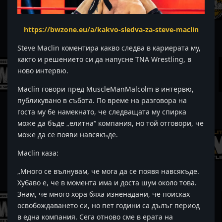
https://bwzone.eu/a/kakvo-sledva-za-steve-maclin
Steve Maclin коментира какво следва в кариерата му,
както и решението си да напусне TNA Wrestling, в
ново интервю.
Maclin говори пред MuscleManMalcolm в интервю,
публикувано в събота. По време на разговора на
госта му бе намекнато, че следващата му спирка
може да бъде „елитна“ компания, но той отговори, че
може да се появи навсякъде.
Maclin каза:
„Много се вълнувам, че мога да се появя навсякъде.
Хубаво е, че в момента има и доста шум около това.
Знам, че много хора бяха изненадани, че поисках
освобождаването си, но пет години са дълъг период
в една компания. Сега отново сме в ерата на