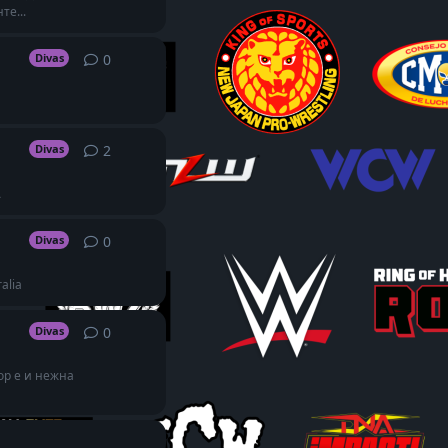
те...
0
0
replies
Divas
2
2
replies
Divas
A
0
0
replies
Divas
alia
0
0
replies
Divas
ор е и нежна