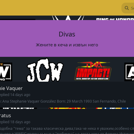
Divas
Жените в кеча и извън него
nie Vaquer
eplied
14 days ago
: Ana Stephanie Vaquer González Born: 29 March 1993 San Fernando, Chile
tratus
eplied
18 days ago
добна "тема" за такава класическа дива,така че нека я уважим,особено сл
тново в WWE!Сигурен съм,че е "любимка" на доста хора от форума Истинско