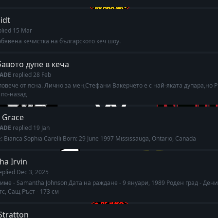
idt
plied
15 Mar
бявена кечистка на българското кеч шоу.
авото дупе в кеча
ADE
replied
28 Feb
повече от ясна. Лично за мен,Стефани Вакерчето е с най-яката дупара,но
 по-назад
 Grace
ADE
replied
19 Jan
 Bianca Sophia Carelli Born: 29 June 1997 Mississauga, Ontario, Canada
a Irvin
eplied
Dec 3, 2025
име - Samantha Johnson Дата на раждане - 9 януари, 1989 Роден град - Дени
с, Сащ Ръст - 173 см
Stratton