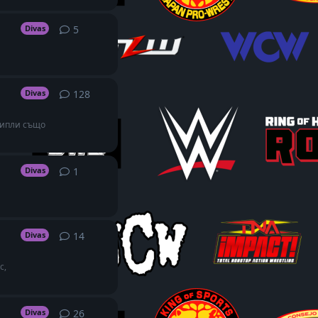
5
5
replies
Divas
128
128
replies
Divas
 Рипли също
1
1
reply
Divas
14
14
replies
Divas
с,
26
26
replies
Divas