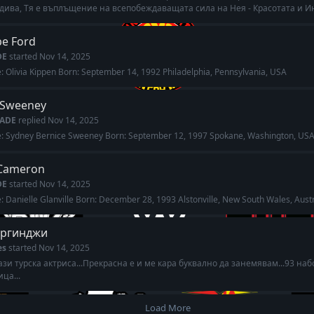
дива, Тя е въплъщение на всепобеждаващата сила на Нея - Красотата и Ин
pe Ford
DE
started
Nov 14, 2025
 Olivia Kippen Born: September 14, 1992 Philadelphia, Pennsylvania, USA
 Sweeney
ADE
replied
Nov 14, 2025
: Sydney Bernice Sweeney Born: September 12, 1997 Spokane, Washington, US
 Cameron
DE
started
Nov 14, 2025
 Danielle Glanville Born: December 28, 1993 Alstonville, New South Wales, Austr
Ергинджи
es
started
Nov 14, 2025
зи турска актриса...Прекрасна е и ме кара буквално да занемявам...93 наб
ца...
Load More