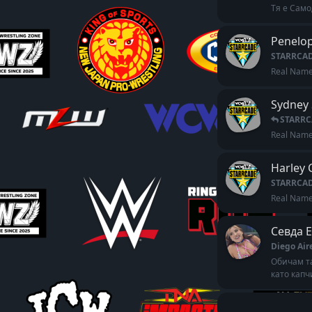
Тя е Само
Penelo
STARRCA
Real Name:
Sydney
STARRC
Real Name
Harley
STARRCA
Real Name:
Севда 
Diego Air
Обичам та
като капчи