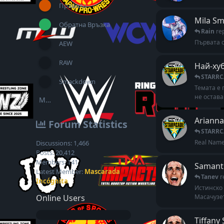
Правила
Mila Sm
Обратна Връзка
Rain
re
Първата о
AEW
RAW
Най-хуб
STARRC
Smackdown
Темата е 
не остава
More...
Arianna
Forum Statistics
STARRC
Real Name:
Discussions:
1,466
Posts:
20,412
Members:
141
Samanth
Latest Member:
Mascarada
Tanev
r
Incógnita
Истинско 
Масачузет
Online Users
Tiffany 