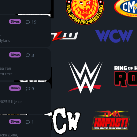
19
19
replies
Divas
-
lyfans
3
3
replies
Divas
ва тая
 секс ...
9
9
replies
Divas
025!!! Ще се
1
1
reply
Divas
нска Дива,