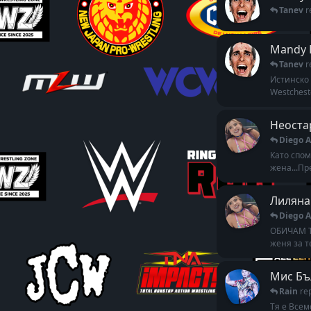
Tanev
r
Mandy 
Tanev
r
Истинско 
Westchest
Неоста
Diego A
Като спом
жена...Пр
Лиляна 
Diego A
ОБИЧАМ ТЕ
женя за те
Мис Бъл
Rain
re
Тя е Всем