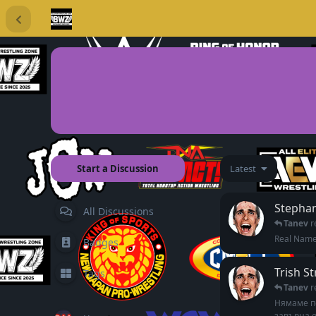
Start a Discussion
Latest
Stepha
All Discussions
Tanev
r
Real Name
Badges
Trish S
Tags
Tanev
r
Нямаме по
завърна о