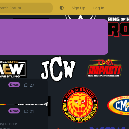
Sign Up
Log In
27
27
replies
Divas
21
21
replies
Divas
ед като се
 име...