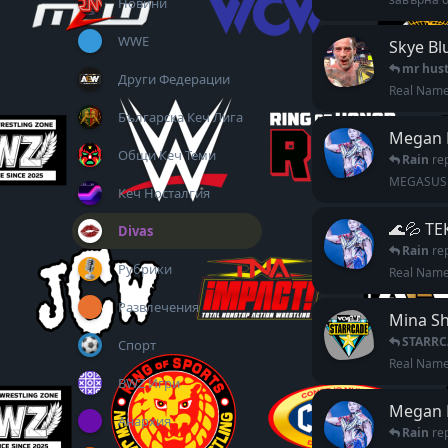
Новини
WWE
Skye Bl
mr hust
Други Федерации
Real Name:
Българска Кеч Лига
Megan 
Общи Кеч Теми
Rain
re
MEGASUS
Кеч Носталгия
🌊💦 ТЕ
Divas
Rain
re
Рубрики
Real Name:
Развлечения
Mina S
STARRC
Спорт
Real Name
BWZ Игри
Megan 
Анархия
Rain
re