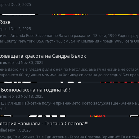
eplied
Dec 3, 2025
Rose
eplied
Dec 2, 2025
име - Amanda Rose Saccomanno Дата на раждане - 18 юли, 1990 Роден град 
er County, New York, USA Ръст - 163 см , 54 кг Компания - преди WWE, сега On
ряващата красота на Сандра Бълок
ires
replied
Nov 30, 2025
ена Васко, че е гледал филм с нея по Нетфликс, ама тя наистина не остаря
екрасното 60-годишно момиче на Холивуд си остана до последно! Бих правел
Боянова жена на годината!!!
ires
replied
Nov 18, 2025
, ЛИЛЧЕ!!! Най-сетне получи признанието, което заслужаваше - Жена на 2
б!!!
гария Завинаги - Гергана Спасова!!!
plied
Nov 17, 2025
огъща, Тя е Богиня, Тя е Единствена - Гергана Спасова-Герилин!!! Тя е исти