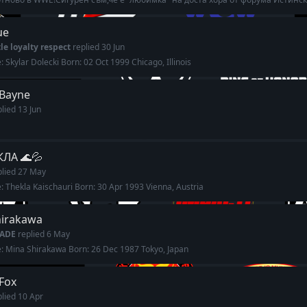
ue
le loyalty respect
replied
30 Jun
 Skylar Dolecki Born: 02 Oct 1999 Chicago, Illinois
Bayne
plied
13 Jun
КЛА 🌊💦
plied
27 May
 Thekla Kaischauri Born: 30 Apr 1993 Vienna, Austria
hirakawa
ADE
replied
6 May
: Mina Shirakawa Born: 26 Dec 1987 Tokyo, Japan
Fox
plied
10 Apr