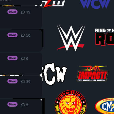
19
19
replies
Divas
50
50
replies
Divas
6
6
replies
Divas
39
39
replies
Divas
5
5
replies
Divas