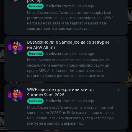
baibotio
started
6 hours ago
Новини
https://bwzone.eu/a/wwe-napravi-nova-stapka-kam-
premestvaneto-na-lola-vice-v-osnovniya-rostar WWE
направи нова заявка за търговска марка тази
седмица, което е още едно доказат...
Възможно ли е Samoa Joe да се завърне
0
0
repli
на AEW All In?
baibotio
started
9 hours ago
Новини
https://bwzone.eu/a/vazmozhno-li-e-samoa-joe-da-
se-zavarne-na-aew-all-in Само няколко седмици
преди AEW All In London, бившият световен
шампион Samoa Joe загатна за възможното...
WWE едва не прекратили мач от
0
0
repli
SummerSlam 2026
baibotio
started
9 hours ago
Новини
https://bwzone.eu/a/wwe-edva-ne-prekratili-mach-ot-
summerslam-2026 Brie Bella едва не видя мача си
на SummerSlam 2026 прекратен, след като получи
контузия в рамото. Въпреки то...