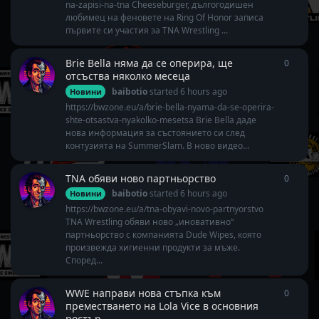
na-zapisi-na-tna Cheeseburger, дългогодишен
любимец на феновете на Ring Of Honor записа
първите си участия за TNA Wrestling ...
Brie Bella няма да се оперира, ще
0
0
repli
отсъства няколко месеца
baibotio
started
6 hours ago
Новини
https://bwzone.eu/a/brie-bella-nyama-da-se-operira-
shte-otsastva-nyakolko-mesetsa Brie Bella даде
нова информация за състоянието си след
контузията на SummerSlam. В ново видео...
TNA обяви ново партньорство
0
0
repli
baibotio
started
6 hours ago
Новини
https://bwzone.eu/a/tna-obyavi-novo-partnyorstvo
TNA Wrestling обяви ново „иновативно“
партньорство с компанията Dude Wipes, която
произвежда хигиенни продукти за мъже.
Според...
WWE направи нова стъпка към
0
0
repli
преместването на Lola Vice в основния
ростър