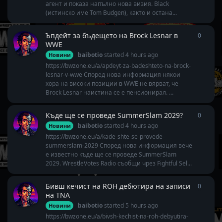
агент и показа напълно нова визия. Black
(истинско име Tom Budgen), както и остана...
Ъпдейт за бъдещето на Brock Lesnar в
0
0
repli
WWE
baibotio
started
4 hours ago
Новини
https://bwzone.eu/a/apdeyt-za-badeshteto-na-brock-
lesnar-v-wwe Според нова информация някои
хора на високи позиции в WWE не вярват, че
Brock Lesnar наистина се е пенсионирал. ...
Къде ще се проведе SummerSlam 2029?
0
0
repli
baibotio
started
4 hours ago
Новини
https://bwzone.eu/a/kade-shte-se-provede-
summerslam-2029 Според нова информация вече
е известно къде ще се проведе SummerSlam
2029. WrestleVotes Radio съобщи чрез Fightful Sel...
Бивш кечист на ROH дебютира на записи
0
0
repli
на TNA
baibotio
started
5 hours ago
Новини
https://bwzone.eu/a/bivsh-kechist-na-roh-debyutira-