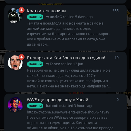
Кратки кеч новини
685
685
rep
uncleG
replied
5 days ago
Новини
Темата е ясна.Моля,ако новината е само на
английски,може да напишете с едно
изречение на български за какво става въпрос.
Ако е проблем,че съм направил темата,може
да се изтри...
Българската Кеч Зона на една година!
19
19
repl
Tanev
replied
12 Jun
Новини
Невероятно е, че сме тук след цяла година, но е
факт. Започнахме двама, сега сме 127 +
незнайно колко още из всякакви платформи в
нета. Наистина не знаех какво да направя за г...
WWE ще проведе шоу в Хавай
0
0
repli
baibotio
started
3 hours ago
Новини
https://bwzone.eu/a/wwe-shte-prove-shou-v-havay
През октомври WWE ще се завърне в Хавай за
първи път от седем години. Компанията
официално обяви, че на 16 октомври ще проведе