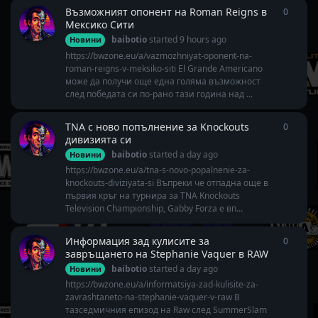
Възможният опонент на Roman Reigns в
0
0
repli
Мексико Сити
baibotio
started
9 hours ago
Новини
https://bwzone.eu/a/vazmozhniyat-oponent-na-
roman-reigns-v-meksiko-siti El Grande Americano
може да получи още една голяма възможност
след победата си по-рано тази година над ...
TNA с ново попълнение за Knockouts
0
0
repli
дивизията си
baibotio
started
a day ago
Новини
https://bwzone.eu/a/tna-s-novo-popalnenie-za-
knockouts-diviziyata-si Въпреки че отпадна още в
първия кръг на турнира за TNA Knockouts
Television Championship, Gabby Forza е вп...
Информация зад кулисите за
0
0
repli
завръщането на Stephanie Vaquer в RAW
baibotio
started
a day ago
Новини
https://bwzone.eu/a/informatsiya-zad-kulisite-za-
zavrashtaneto-na-stephanie-vaquer-v-raw В
тазседмичния епизод на Raw след SummerSlam