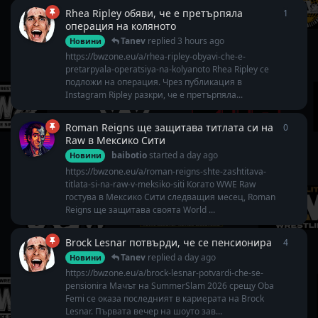
Rhea Ripley обяви, че е претърпяла
1
1
reply
операция на коляното
Tanev
replied
3 hours ago
Новини
https://bwzone.eu/a/rhea-ripley-obyavi-che-e-
pretarpyala-operatsiya-na-kolyanoto Rhea Ripley се
подложи на операция. Чрез публикация в
Instagram Ripley разкри, че е претърпяла...
Roman Reigns ще защитава титлата си на
0
0
repli
Raw в Мексико Сити
baibotio
started
a day ago
Новини
https://bwzone.eu/a/roman-reigns-shte-zashtitava-
titlata-si-na-raw-v-meksiko-siti Когато WWE Raw
гостува в Мексико Сити следващия месец, Roman
Reigns ще защитава своята World ...
Brock Lesnar потвърди, че се пенсионира
4
4
repli
Tanev
replied
a day ago
Новини
https://bwzone.eu/a/brock-lesnar-potvardi-che-se-
pensionira Мачът на SummerSlam 2026 срещу Oba
Femi се оказа последният в кариерата на Brock
Lesnar. Първата вечер на шоуто зав...