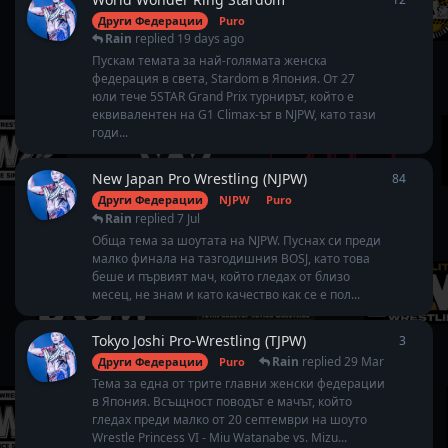
Други Федерации
Puro
Rain
replied
19 days ago
Пускам темата за най-голямата женска
федерация в света, Stardom в Япония. От 27
юли тече 5STAR Grand Prix турнирът, който е
еквивалентен на G1 Climax-ът в NJPW, като тази
годи...
New Japan Pro Wrestling (NJPW)
84
84
repl
Други Федерации
NJPW
Puro
Rain
replied
7 Jul
Обща тема за шоутата на NJPW. Пуснах си преди
малко финала на тазгодишния BOSJ, като това
беше и първият мач, който гледах от близо
месец, не знам и като качество как се е пол...
Tokyo Joshi Pro-Wrestling (TJPW)
3
3
repli
Rain
replied
29 Mar
Други Федерации
Puro
Тема за една от трите главни женски федерации
в Япония. Всъщност поводът е мачът, който
гледах преди малко от 20 септември на шоуто
Wrestle Princess VI - Miu Watanabe vs. Mizu...