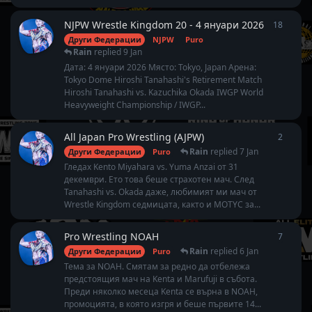
NJPW Wrestle Kingdom 20 - 4 януари 2026
18
18
repl
Други Федерации
NJPW
Puro
Rain
replied
9 Jan
Дата: 4 януари 2026 Място: Tokyo, Japan Арена:
Tokyo Dome Hiroshi Tanahashi's Retirement Match
Hiroshi Tanahashi vs. Kazuchika Okada IWGP World
Heavyweight Championship / IWGP...
All Japan Pro Wrestling (AJPW)
2
2
repli
Rain
replied
7 Jan
Други Федерации
Puro
Гледах Kento Miyahara vs. Yuma Anzai от 31
декември. Ето това беше страхотен мач. След
Tanahashi vs. Okada даже, любимият ми мач от
Wrestle Kingdom седмицата, както и MOTYC за...
Pro Wrestling NOAH
7
7
repli
Rain
replied
6 Jan
Други Федерации
Puro
Тема за NOAH. Смятам за редно да отбележа
предстоящия мач на Kenta и Marufuji в събота.
Преди няколко месеца Kenta се върна в NOAH,
промоцията, в която изгря и беше първите 14...