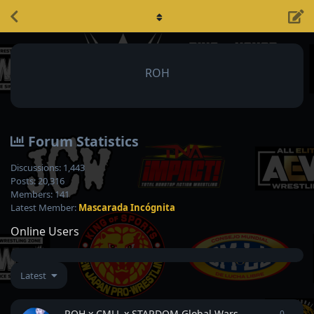
ROH
Forum Statistics
Discussions:
1,443
Posts:
20,316
Members:
141
Latest Member:
Mascarada Incógnita
Online Users
Latest
ROH x CMLL x STARDOM Global Wars
0
0
repli