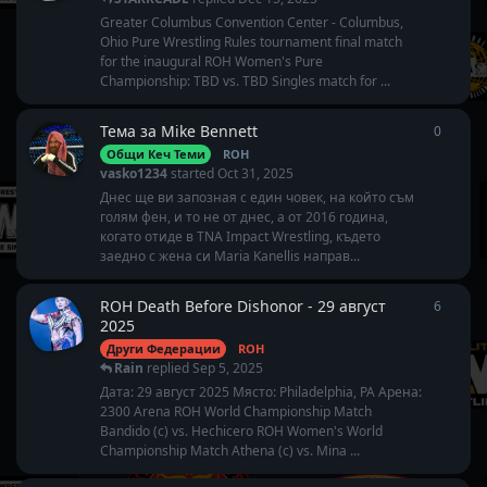
Greater Columbus Convention Center - Columbus,
Ohio Pure Wrestling Rules tournament final match
for the inaugural ROH Women's Pure
Championship: TBD vs. TBD Singles match for ...
Тема за Mike Bennett
0
0
repli
Общи Кеч Теми
ROH
vasko1234
started
Oct 31, 2025
Днес ще ви запозная с един човек, на който съм
голям фен, и то не от днес, а от 2016 година,
когато отиде в TNA Impact Wrestling, където
заедно с жена си Maria Kanellis направ...
ROH Death Before Dishonor - 29 август
6
6
repli
2025
Други Федерации
ROH
Rain
replied
Sep 5, 2025
Дата: 29 август 2025 Място: Philadelphia, PA Арена:
2300 Arena ROH World Championship Match
Bandido (c) vs. Hechicero ROH Women's World
Championship Match Athena (c) vs. Mina ...