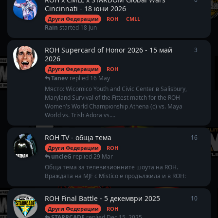
Cincinnati - 18 юни 2026
Други Федерации
ROH
CMLL
Rain
started
18 Jun
ROH Supercard of Honor 2026 - 15 май
3
3
repli
2026
Други Федерации
ROH
Tanev
replied
16 May
Място: Wicomico Youth and Civic Center в Salisbury,
Maryland Survival of the Fittest match for the ROH
Women's World Championship Athena (c) vs. Maya
World vs. Trish Adora vs....
ROH TV - обща тема
16
16
repl
Други Федерации
ROH
uncleG
replied
29 Mar
Обща тема за телевизионните шоута на ROH.
Враждата на MJF с Mistico е продължила и в ROH:
ROH Final Battle - 5 декември 2025
10
10
repl
Други Федерации
ROH
STARRCADE
replied
Dec 15, 2025