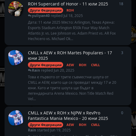
ROH Supercard of Honor - 11 юли 2025
18
18
repl
Други Федерации
ROH
yuliyan40
replied
Jul 18, 2025
Дата: 11 юли 2025 Място: Arlington, Texas Арена:
Esports Stadium Arlington $50k Four Way Match
Atlantis Jr. vs. Lee Johnson vs. Adam Priest vs. AR Fox
Hechicero vs. Michael Ok...
CMLL x AEW x ROH Martes Populares - 17
3
3
repli
юни 2025
Други Федерации
AEW
ROH
CMLL
Rain
replied
Jun 20, 2025
Това е първото от трите съвместни шоута от
CMLL и AEW, които ще се проведат между 17 и 20
юни. Като и трите шоута ще бъдат в
легендарната Arena Mexico. Non Title Match Red
Vel...
CMLL x AEW x ROH x NJPW x RevPro
0
0
repli
Fantastica Mania Mexico - 20 юни 2025
Други Федерации
AEW
ROH
CMLL
Rain
started
Jun 19, 2025