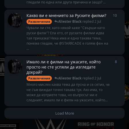
гледали по една или друга причина и защо? ...
Какво ви е мнението за Руските филми?
10
10
repl
Aliester Black
replied
2 Jul
Развлечения
Чували ли сте, като някой каже "Свърши като
руски филм"? Епа ето, от руските филми идва
тая приказка! Нека има и една такава тема,
понеже гледам, че @STARRCADE е голям фен на
...
Имало ли е филми на ужасите, който
8
8
repli
просто не сте успяли да изгледате
докрай?
Aliester Black
replied
2 Jul
Развлечения
Много мислех каква тема да пусна и се сетих, че
не съм виждал точно такава тук. Ако има, то
може да изтриете това, но въпросът ми е
следният, имало ли е филм на ужасите, който...
Load More