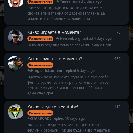
Tanev
replied
2 days ago
Развлечения
Тук е мястото, където можете да изкажете
своите впечатления от дадено заглавие, да
коментирате бъдещи заглавия и т.н.
Какво играете в момента?
75
75
repl
Heisenberg
replied
4 days ago
Развлечения
Нека има отделна тема за всякакви видео игри.
Какво слушате в момента?
689
689
rep
Развлечения
King of Jotunheim
replied
6 days ago
Идеята е ясна, пускайте музика. Не съм особен
фен на руския рап и на рапа като цяло, но този
е уникален дебил и я въртях поне 20 пъти
един след друг.
Какво гледате в Youtube!
113
113
rep
Развлечения
STARRCADE
replied
10 days ago
Има какво гледате в момента, което е за
филми и сериали. Тук ще бъде какво гледате в