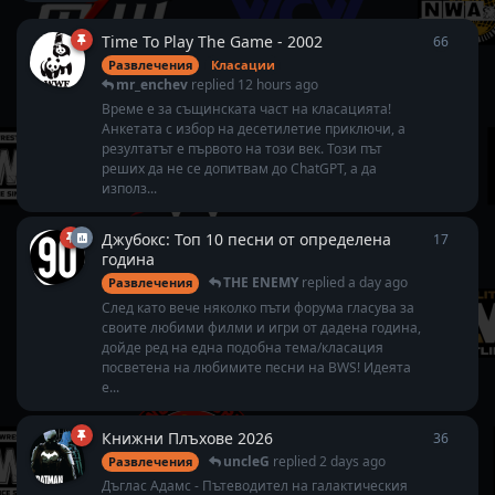
Time To Play The Game - 2002
66
66
repl
Развлечения
Класации
mr_enchev
replied
12 hours ago
Време е за същинската част на класацията!
Анкетата с избор на десетилетие приключи, а
резултатът е първото на този век. Този път
реших да не се допитвам до ChatGPT, а да
използ...
Джубокс: Топ 10 песни от определена
17
17
repl
година
THE ENEMY
replied
a day ago
Развлечения
След като вече няколко пъти форума гласува за
своите любими филми и игри от дадена година,
дойде ред на една подобна тема/класация
посветена на любимите песни на BWS! Идеята
е...
Книжни Плъхове 2026
36
36
repl
uncleG
replied
2 days ago
Развлечения
Дъглас Адамс - Пътеводител на галактическия