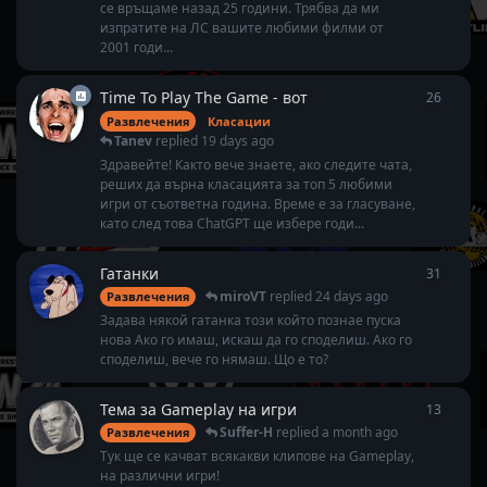
се връщаме назад 25 години. Трябва да ми
изпратите на ЛС вашите любими филми от
2001 годи...
Time To Play The Game - вот
26
26
repl
Развлечения
Класации
Tanev
replied
19 days ago
Здравейте! Както вече знаете, ако следите чата,
реших да върна класацията за топ 5 любими
игри от съответна година. Време е за гласуване,
като след това ChatGPT ще избере годи...
Гатанки
31
31
repl
miroVT
replied
24 days ago
Развлечения
Задава някой гатанка този който познае пуска
нова Ако го имаш, искаш да го споделиш. Ако го
споделиш, вече го нямаш. Що е то?
Тема за Gameplay на игри
13
13
repl
Suffer-H
replied
a month ago
Развлечения
Тук ще се качват всякакви клипове на Gameplay,
на различни игри!