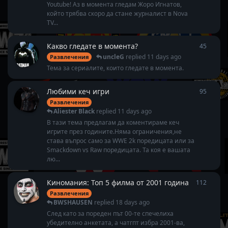
Youtube! Аз в момента гледам Жоро Игнатов,
който трябва скоро да стане журналист в Nova
TV...
Какво гледате в момента?
45
45
repl
uncleG
replied
11 days ago
Развлечения
Тема за сериалите, които гледате в момента.
Любими кеч игри
95
95
repl
Развлечения
Aliester Black
replied
11 days ago
В тази тема предлагам да коментираме кеч
игрите през годините.Няма ограничения,не
става въпрос само за WWE 2k поредицата или за
Smackdown vs Raw поредицата. Та коя е вашата
лю...
Киномания: Топ 5 филма от 2001 година
112
112
rep
Развлечения
BWSHAUSEN
replied
18 days ago
След като за пореден път 00-те спечелиха
убедително анкетата, а чатгпт избра 2001-ва,