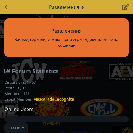
Развлечения
Развлечения
Филми, сериали, компютърни игри, судоку, плетене на
кошници
Forum Statistics
Discussions:
1,457
Posts:
20,369
Members:
141
Latest Member:
Mascarada Incógnita
Online Users
Latest