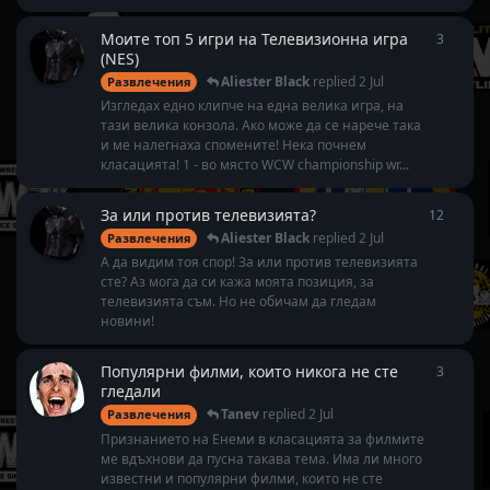
Моите топ 5 игри на Телевизионна игра
3
3
repli
(NES)
Aliester Black
replied
2 Jul
Развлечения
Изгледах едно клипче на една велика игра, на
тази велика конзола. Ако може да се нарече така
и ме налегнаха спомените! Нека почнем
класацията! 1 - во място WCW championship wr...
За или против телевизията?
12
12
repl
Aliester Black
replied
2 Jul
Развлечения
А да видим тоя спор! За или против телевизията
сте? Аз мога да си кажа моята позиция, за
телевизията съм. Но не обичам да гледам
новини!
Популярни филми, които никога не сте
3
3
repli
гледали
Tanev
replied
2 Jul
Развлечения
Признанието на Енеми в класацията за филмите
ме вдъхнови да пусна такава тема. Има ли много
известни и популярни филми, които не сте