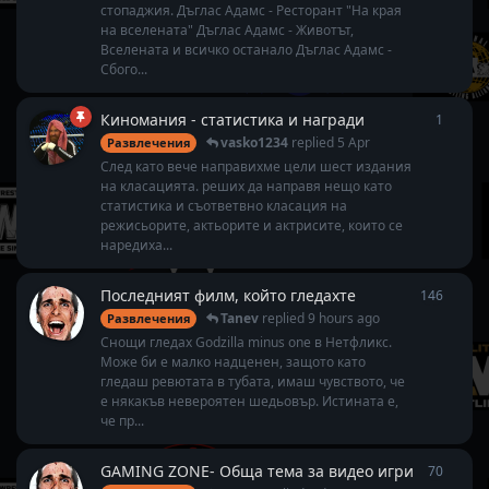
стопаджия. Дъглас Адамс - Ресторант "На края
на вселената" Дъглас Адамс - Животът,
Вселената и всичко останало Дъглас Адамс -
Сбого...
Киномания - статистика и награди
1
1
reply
vasko1234
replied
5 Apr
Развлечения
След като вече направихме цели шест издания
на класацията. реших да направя нещо като
статистика и съответвно класация на
режисьорите, актьорите и актрисите, които се
наредиха...
Последният филм, който гледахте
146
146
rep
Tanev
replied
9 hours ago
Развлечения
Снощи гледах Godzilla minus one в Нетфликс.
Може би е малко надценен, защото като
гледаш ревютата в тубата, имаш чувството, че
е някакъв невероятен шедьовър. Истината е,
че пр...
GAMING ZONE- Обща тема за видео игри
70
70
repl