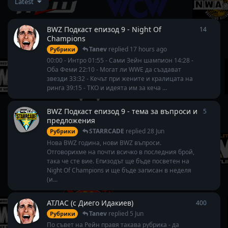
Latest
BWZ Подкаст епизод 9 - Night Of
14
14
repl
Champions
Tanev
replied
17 hours ago
Рубрики
00:00 - Интро 01:55 - Сами Зейн шампион 14:28 -
Оба Феми 22:10 - Могат ли WWE да създават
звезди 33:32 - Кечът при жените и кралицата на
ринга 39:15 - ТКО и идеята им за кеча ...
BWZ Подкаст епизод 9 - тема за въпроси и
5
5
repli
предложения
STARRCADE
replied
28 Jun
Рубрики
Нова BWZ година, нови BWZ въпроси.
Отговорихме на почти всичко в последния брой,
така че сте вие. Епизодът ще бъде посветен на
Night Of Champions и ще бъде записан в неделя
(и...
АТЛАС (с Диего Идакиев)
400
400
rep
Tanev
replied
5 Jun
Рубрики
По съвет на Рейн правя такава рубрика - да