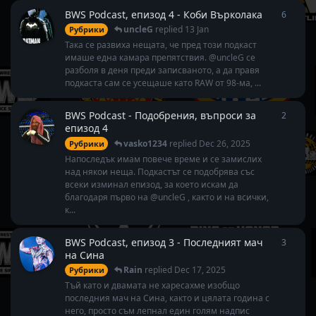
BWS Podcast, епизод 4 - Коби Върколака
6
6
repli
uncleG
replied
13 Jan
Рубрики
Така се развиха нещата, че пред този подкаст
имаше една камара препятствия. @uncleG се
разболя в деня преди записваното, а да правя
подкаста сам се усещаше като RAW от 98-ма, ...
BWS Podcast - Подобрения, въпроси за
2
2
repli
епизод 4
vasko1234
replied
Dec 26, 2025
Рубрики
Напоследък имам повече време и се замислих
над някои неща. Подкастът се подобрява със
всеки изминал епизод, за което искам да
благодаря първо на @uncleG , както и на всички,
к...
BWS Podcast, епизод 3 - Последният мач
3
3
repli
на Сина
Rain
replied
Dec 17, 2025
Рубрики
Тъй като и двамата не харесахме изобщо
последния мач на Сина, както и цялата година с
него, просто съм лепнал един голям надпис