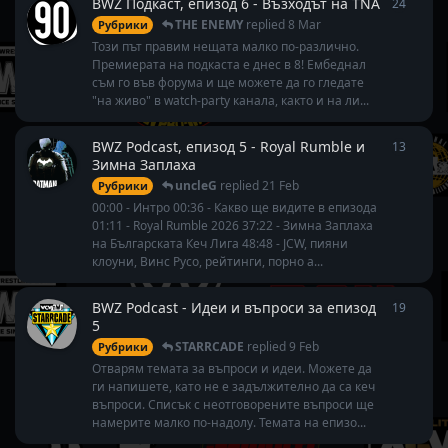
BWZ Подкаст, епизод 6 - Възходът на TNA
24
24
repl
THE ENEMY
replied
8 Mar
Рубрики
Този път правим нещата малко по-различно.
Премиерата на подкаста е днес в 8! Ембеднал
съм го във форума и ще можете да го гледате
"на живо" в watch-party канала, както и на ли...
BWZ Podcast, епизод 5 - Royal Rumble и
13
13
repl
Зимна Заплаха
uncleG
replied
21 Feb
Рубрики
00:00 - Интро 00:36 - Какво ще видите в епизода
01:11 - Royal Rumble 2026 37:22 - Зимна Заплаха
на Българската Кеч Лига 48:48 - JCW, пияни
клоуни, Винс Русо, рейтинги, порно а...
BWZ Podcast - Идеи и въпроси за епизод
19
19
repl
5
STARRCADE
replied
9 Feb
Рубрики
Отварям темата за въпроси и идеи. Можете да
ги напишете, като не е задължително да са кеч
въпроси. Списък с неотговорените въпроси ще
намерите малко по-надолу. Темата на епизо...