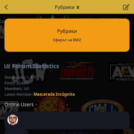
Рубрики
Рубрики
Ефирът на BWZ
Forum Statistics
Discussions:
1,471
Posts:
20,427
Members:
141
Latest Member:
Mascarada Incógnita
Online Users