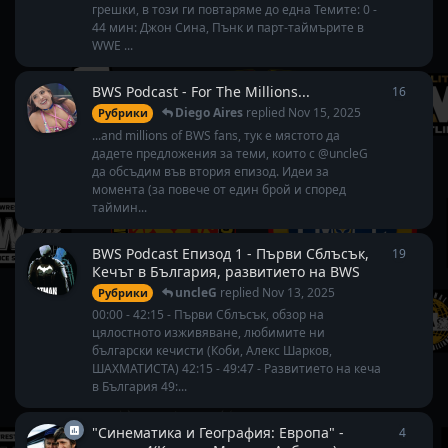
грешки, в този ги повтаряме до една Темите: 0 -
44 мин: Джон Сина, Пънк и парт-таймърите в
WWE ...
BWS Podcast - For The Millions...
16
16
repl
Diego Aires
replied
Nov 15, 2025
Рубрики
...and millions of BWS fans, тук е мястото да
дадете предложения за теми, които с @uncleG
да обсъдим във втория епизод. Идеи за
момента (за повече от един брой и според
таймин...
BWS Podcast Епизод 1 - Първи Сблъсък,
19
19
repl
Кечът в България, развитието на BWS
uncleG
replied
Nov 13, 2025
Рубрики
00:00 - 42:15 - Първи Сблъсък, обзор на
цялостното изживяване, любимите ни
български кечисти (Коби, Алекс Шарков,
ШАХМАТИСТА) 42:15 - 49:47 - Развитието на кеча
в България 49:...
"Синематика и География: Европа" -
4
4
repli