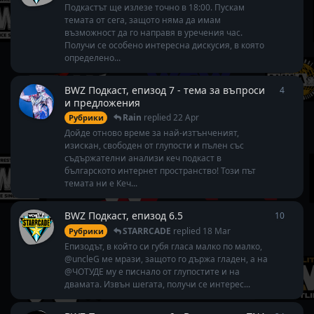
Подкастът ще излезе точно в 18:00. Пускам
темата от сега, защото няма да имам
възможност да го направя в уречения час.
Получи се особено интересна дискусия, в която
определено...
BWZ Подкаст, епизод 7 - тема за въпроси
4
4
repli
и предложения
Rain
replied
22 Apr
Рубрики
Дойде отново време за най-изтънченият,
изискан, свободен от глупости и пълен със
съдържателни анализи кеч подкаст в
българското интернет пространство! Този път
темата ни е Кеч...
BWZ Подкаст, епизод 6.5
10
10
repl
STARRCADE
replied
18 Mar
Рубрики
Епизодът, в който си губя гласа малко по малко,
@uncleG ме мрази, защото го държа гладен, а на
@ЧОТУДЕ му е писнало от глупостите и на
двамата. Извън шегата, получи се интерес...