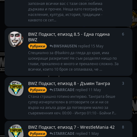
запозная всички вас с тази своя любима
държава и прочее. Неща като география,
население, култура, история, традиции -
каквото се сет...
BWZ Подкаст, епизод 8.5 - Една година
6
6
repli
BWZ
BWSHAUSEN
replied
15 May
Рубрики
Специално за @baikiro да гледа до края, има
шокиращи разкрития! Не съм разделял нищо по
глави, прекалено е много и прекалено сложно. За
всички, които 10 броя се оплакваха, че ...
BWZ Подкаст, епизод 8 - Дъмян Тангра
3
3
repli
STARRCADE
replied
11 May
Рубрики
Стана страшно готино интервю. Танграта беше
супер изчерпателен в отговорите си и ни се
върза на акъла дори да поговорим малко за
съвременния кеч. 00:00 - Интро 01:10 - Бойни Р...
BWZ Подкаст, епизод 7 - WrestleMania 42
8
8
repli
STARRCADE
replied
1 May
Рубрики