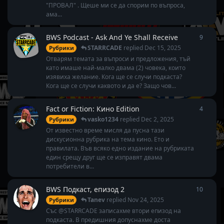
"ПРОВАЛ" . Щеше ми се да спорим по въпроса,
ама...
BWS Podcast - Ask And Ye Shall Receive
9
9
repli
STARRCADE
replied
Dec 15, 2025
Рубрики
Отварям темата за въпроси и предложения, тъй
като имаше най-малко двама (2) човека, които
изявиха желание. Кога ще се случи подкаста?
Кога ще се случи каквото и да е? Защо чов...
Fact or Fiction: Кино Edition
4
4
repli
vasko1234
replied
Dec 2, 2025
Рубрики
От известно време мисля да пусна тази
дискусионна рубрика на тема кино. Ето и
правилата. Във всяко едно издание на рубриката
един срещу друг ще се изправят двама
потребители в...
BWS Подкаст, епизод 2
10
10
repl
Tanev
replied
Nov 24, 2025
Рубрики
Със @STARRCADE записахме втори епизод на
подкаста. В предишния допуснахме доста